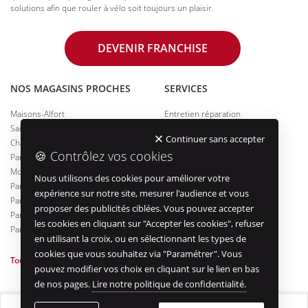
solutions afin que rouler à vélo soit toujours un plaisir.
DEVENIR FRANCHISE
NOS MAGASINS PROCHES
SERVICES
Maisons-Alfort
Entretien réparation
Saint-Mandé
Essai de vélos
Continuer sans accepter
Champigny-sur-Marne
Location de vélos
🍪 Contrôlez vos cookies
Paris 12
Financement
Montreuil
Entreprises & collectivités
Nous utilisons des cookies pour améliorer votre
Paris 13
Prise de RDV en ligne
expérience sur notre site, mesurer l'audience et vous
Paris 11
Marquage vélo
proposer des publicités ciblées. Vous pouvez accepter
Paris 19
Accueil randonneur
les cookies en cliquant sur "Accepter les cookies", refuser
Paris 14
en utilisant la croix, ou en sélectionnant les types de
Offre entreprise
cookies que vous souhaitez via "Paramétrer". Vous
Tous nos magasins à Paris
pouvez modifier vos choix en cliquant sur le lien en bas
de nos pages.
Lire notre politique de confidentialité.
© 2005-2026 Cyclable -
Mentions légales
-
Gérer les cookies