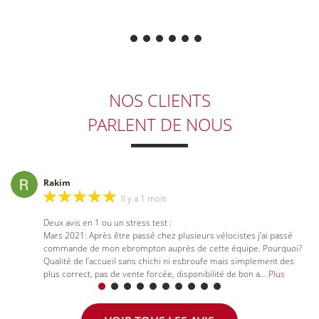
réparation
de vélos
de v
NOS CLIENTS
PARLENT DE NOUS
Rakim
Il y a 1 mois
Deux avis en 1 ou un stress test :
Mars 2021: Après être passé chez plusieurs vélocistes j’ai passé
commande de mon ebrompton auprès de cette équipe. Pourquoi?
Qualité de l’accueil sans chichi ni esbroufe mais simplement des
plus correct, pas de vente forcée, disponibilité de bon a
...
Plus