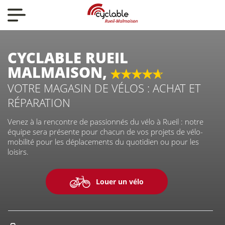
Nos actualités
Nos vélos
CYCLABLE RUEIL
MALMAISON,
VOTRE MAGASIN DE VÉLOS : ACHAT ET
Qui sommes-nous ?
RÉPARATION
Venez à la rencontre de passionnés du vélo à Rueil : notre
Nous contacter
équipe sera présente pour chacun de vos projets de vélo-
mobilité pour les déplacements du quotidien ou pour les
loisirs.
Louer un vélo
CYCLABLE