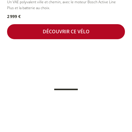
Un VAE polyvalent ville et chemin, avec le moteur Bosch Active Line
Plus et la batterie au choix.
2 999 €
DÉCOUVRIR CE VÉLO
NOS SERVICES VÉLO
Entretien
Essai
Loca