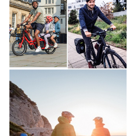
collectivités
Accueil
Marquage
randonneur
vélo